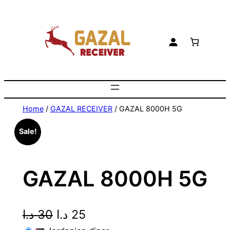
Skip
to
content
Home
/
GAZAL RECEIVER
/ GAZAL 8000H 5G
Sale!
GAZAL 8000H 5G
O
C
د.ا
30
د.ا
25