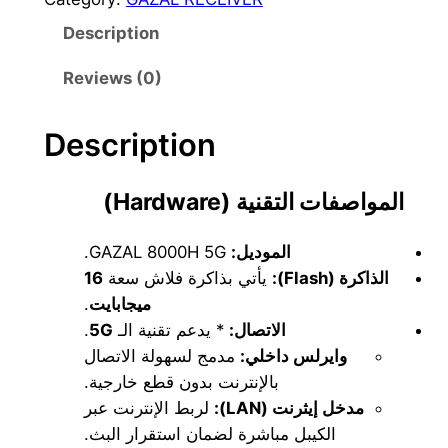
w
s
A
Description
a
:
L
s
2
8
Reviews (0)
0
:
5
0
Description
3
0
H
0
د
المواصفات التقنية (Hardware)
5
.
G
GAZAL 8000H 5G.
الموديل:
q
ا
د
16
يأتي بذاكرة فلاش سعة
الذاكرة (Flash):
u
.
.
.
ميجابايت
a
.
5G
* يدعم تقنية الـ
الاتصال:
ا
n
وايرلس داخلي:
مدمج لسهولة الاتصال
t
.
بالإنترنت بدون قطع خارجية.
i
مدخل إيثرنت (LAN):
لربط الإنترنت عبر
t
الكيبل مباشرة لضمان استقرار البث.
y