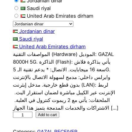
Jordanian dinar
r
u
Saudi riyal
i
r
United Arab Emirates dirham
g
r
Jordanian dinar
i
e
Saudi riyal
n
n
United Arab Emirates dirham
المواصفات التقنية (Hardware) ​الموديل: GAZAL
a
t
8000H 5G. ​الذاكرة (Flash): يأتي بذاكرة فلاش
l
p
سعة 16 ميجابايت. ​الاتصال: * يدعم تقنية الـ 5G. ​
p
r
وايرلس داخلي: مدمج لسهولة الاتصال بالإنترنت
بدون قطع خارجية. ​مدخل إيثرنت (LAN): لربط
r
i
الإنترنت عبر الكيبل مباشرة لضمان استقرار البث. ​
i
c
الملحقات: يأتي مع 2 ريموت كنترول في العلبة. ​
الاشتراكات والخدمات المدمجة ​يتميز هذا الجهاز […]
c
e
G
Add to cart
e
i
A
Z
Category:
GAZAL RECEIVER