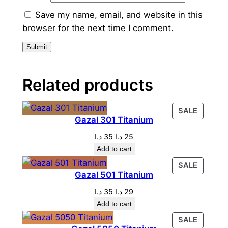
Save my name, email, and website in this
browser for the next time I comment.
Related products
PRODU
SALE
Gazal 301 Titanium
ON
SALE
Original
Current
د.ا
35
د.ا
25
price
price
Add to cart
was:
is:
PRODU
SALE
25 د.ا.
35 د.ا.
Gazal 501 Titanium
ON
SALE
Original
Current
د.ا
35
د.ا
29
price
price
Add to cart
was:
is:
PRODU
SALE
29 د.ا.
35 د.ا.