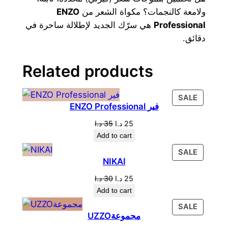
y
ENZO
ولامعة كالنجمات؟ مكواة الشعر من
هي سرّك الجديد لإطلالة ساحرة في
Professional
دقائق.
Related products
PRODU
SALE
ENZO Professional فير
ON
SALE
Original
Current
د.ا
35
د.ا
25
price
price
Add to cart
was:
is:
PRODU
SALE
25 د.ا.
35 د.ا.
NIKAI
ON
SALE
Original
Current
د.ا
30
د.ا
25
price
price
Add to cart
was:
is:
PRODU
SALE
25 د.ا.
30 د.ا.
UZZOمجموعة
ON