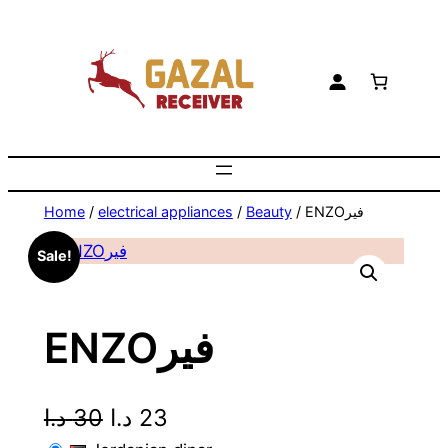
Skip
to
content
Home
/
electrical appliances
/
Beauty
/ ENZOفير
Sale!
ENZOفير
O
C
د.ا
30
د.ا
23