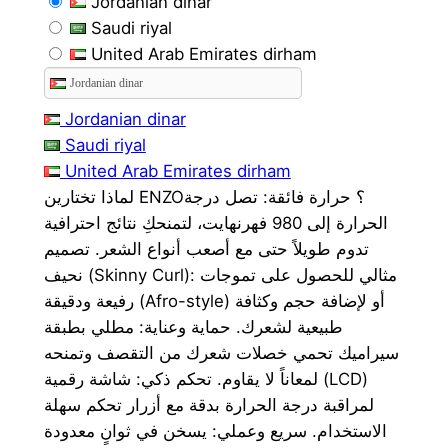
Jordanian dinar
r
u
Saudi riyal
i
r
United Arab Emirates dirham
g
r
Jordanian dinar
i
e
Jordanian dinar
Saudi riyal
n
n
United Arab Emirates dirham
a
t
لماذا تختارين ENZO؟ ​حرارة فائقة: تصل درجة
الحرارة إلى 980 فهرنهايت، لتمنحكِ نتائج احترافية
l
p
تدوم طويلاً حتى مع أصعب أنواع الشعر. ​تصميم
p
r
نحيف (Skinny Curl): مثالي للحصول على تموجات
r
i
رفيعة ودقيقة (Afro-style) أو لإضافة حجم وكثافة
طبيعية لشعرك. ​حماية وعناية: مطلي بطبقة
i
c
سيراميك تحمي خصلات شعرك من التقصف وتمنحه
c
e
لمعاناً لا يقاوم. ​تحكم ذكي: شاشة رقمية (LCD)
لمراقبة درجة الحرارة بدقة مع أزرار تحكم سهلة
e
i
الاستخدام. ​سريع وعملي: يسخن في ثوانٍ معدودة