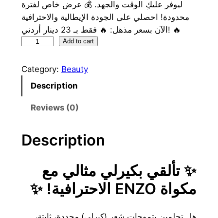
w
s
ليوفر عليكِ الوقت والجهد. ​💰 عرض خاص لفترة
محدودة! ​احصلي على الجودة الإيطالية والاحترافية
a
:
الآن بسعر مذهل: 🔥 فقط بـ 23 دينار أردني! 🔥
s
2
E
Add to cart
:
3
N
Z
Category:
Beauty
3
O
Description
0
د
ف
ي
.
Reviews (0)
ر
ا
د
q
Description
u
.
.
a
ا
​✨ تألقي بكيرلي مثالي مع
n
.
t
مكواة ENZO الاحترافية! ✨
i
t
​هل تحلمين بتموجات شعر (كيرلي) محددة، ثابتة،