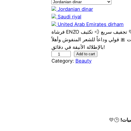
g
r
Jordanian dinar
Saudi riyal
i
e
United Arab Emirates dirham
​فرشاة ENZO الذهبية.. المنقذ الرسمي لكل المناسبات! 🕒💛 ​تجفيف سريع 💨 ​تكثيف
n
n
ات 🎀 ​قولي وداعاً للشعر المنفوش وأهلاً
بالإطلالة الأنيقة في دقائق!
a
t
ف
Add to cart
Category:
Beauty
l
p
ر
ش
p
r
ا
ي
r
i
ة
ش
i
c
ع
ر
c
e
🕒💛
E
N