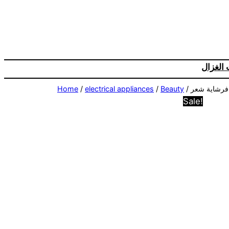
Skip
to
content
الغزال
Home
/
electrical appliances
/
Beauty
Sale!