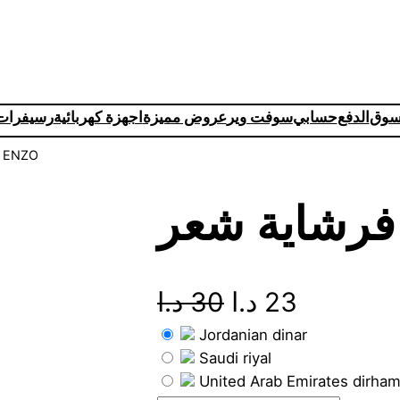
تسوق
الدفع
حسابي
سوفت وير
عروض مميزة
اجهزة كهربائية
رسيفرات 
/ فرشاية شعر ENZO
O
C
د.ا
30
د.ا
23
Jordanian dinar
r
u
Saudi riyal
i
r
United Arab Emirates dirha