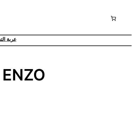
عربة ال
فرشاية شعر ENZO
m